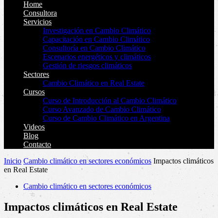
Home
Consultora
Servicios
Investigación en Cambio Climático
Capacitación en Cambio Climático
Consultoría en Cambio Climático
Escenarios energéticos y climáticos
Gestión de riesgos climáticos
Sectores
Cambio Climático en Real Estate
Cursos
Curso de Introducción al Cambio Climático
Curso Avanzado de Cambio Climático
Curso de Cambio Climático en Argentina
Videos
Blog
Contacto
Inicio
Cambio climático en sectores económicos
Impactos climáticos
en Real Estate
Cambio climático en sectores económicos
Impactos climáticos en Real Estate