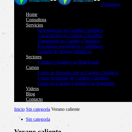
Climategy
Home
Consultora
Servicios
Investigación en Cambio Climático
Capacitación en Cambio Climático
Consultoría en Cambio Climático
Escenarios energéticos y climáticos
Gestión de riesgos climáticos
Sectores
Cambio Climático en Real Estate
Cursos
Curso de Introducción al Cambio Climático
Curso Avanzado de Cambio Climático
Curso de Cambio Climático en Argentina
Videos
Blog
Contacto
Inicio
Sin categoría
Verano caliente
Sin categoría
Verano caliente