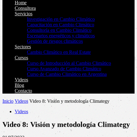
Home
Consultora
Servicios
Investigación en Cambio Climático
Capacitación en Cambio Climático
Consultoría en Cambio Climático
Escenarios energéticos y climáticos
Gestión de riesgos climáticos
Sectores
Cambio Climático en Real Estate
Cursos
Curso de Introducción al Cambio Climático
Curso Avanzado de Cambio Climático
Curso de Cambio Climático en Argentina
Videos
Blog
Contacto
Inicio
Videos
Video 8: Visión y metodología Climategy
Videos
Video 8: Visión y metodología Climategy