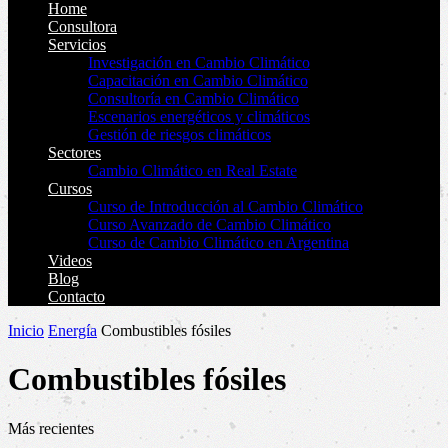
Home
Consultora
Servicios
Investigación en Cambio Climático
Capacitación en Cambio Climático
Consultoría en Cambio Climático
Escenarios energéticos y climáticos
Gestión de riesgos climáticos
Sectores
Cambio Climático en Real Estate
Cursos
Curso de Introducción al Cambio Climático
Curso Avanzado de Cambio Climático
Curso de Cambio Climático en Argentina
Videos
Blog
Contacto
Inicio
Energía
Combustibles fósiles
Combustibles fósiles
Más recientes